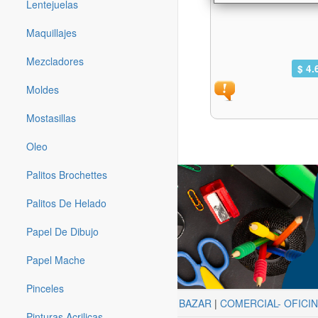
Lentejuelas
Maquillajes
Mezcladores
$ 4.
Moldes
Mostasillas
Oleo
Palitos Brochettes
Palitos De Helado
Papel De Dibujo
Papel Mache
Pinceles
ARTISTICA
|
BAZAR
|
COMERCIAL- OFICI
Pinturas Acrilicas