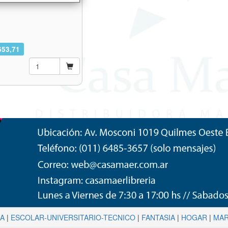
653,71
NA
|
ESCOLAR-UNIVERSITARIO-TECNICO
|
FANTASIA
|
HOGAR
|
MAR