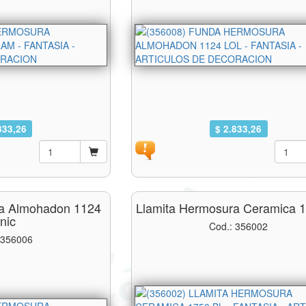
833,26
$ 2.833,26
a Almohadon 1124
Llamita Hermosura Ceramica 1
nic
Cod.: 356002
 356006