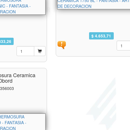
$ 4.653,71
833,26
osura Ceramica
0bord
 356003