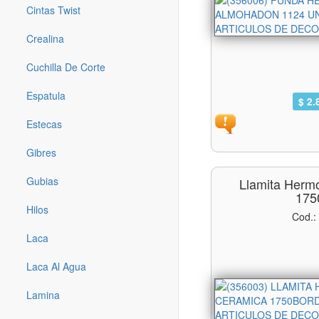
Cintas Twist
Crealina
Cuchilla De Corte
Espatula
$ 2.
Estecas
Gibres
Gubias
Llamita Herm
175
Hilos
Cod.:
Laca
Laca Al Agua
Lamina