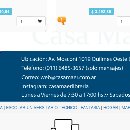
90,84
$ 3.292,86
NA
|
ESCOLAR-UNIVERSITARIO-TECNICO
|
FANTASIA
|
HOGAR
|
MAR