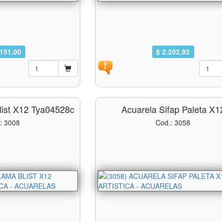
.151,00
$ 2.202,92
list X12 Tya04528c
Acuarela Sifap Paleta X1
: 3008
Cod.: 3058