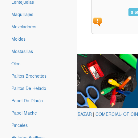
Lentejuelas
$ 6
Maquillajes
Mezcladores
Moldes
Mostasillas
Oleo
Palitos Brochettes
Palitos De Helado
Papel De Dibujo
Papel Mache
ARTISTICA
|
BAZAR
|
COMERCIAL- OFICI
Pinceles
Pinturas Acrilicas