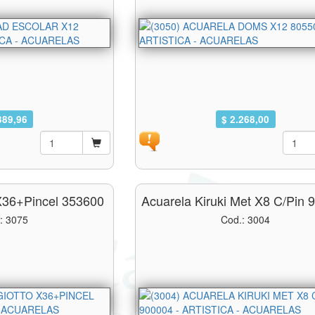
389,96
$ 2.268,00
 X36+pincel 353600
Acuarela Kiruki Met X8 C/pin 
: 3075
Cod.: 3004