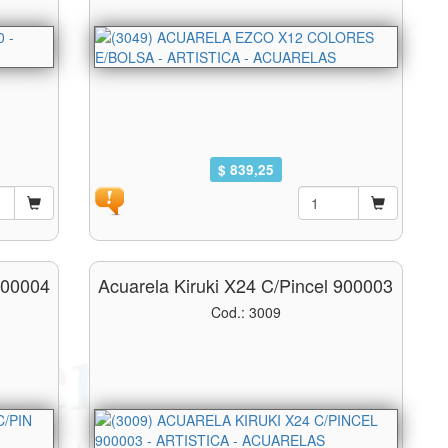
$ 839,25
900004
Acuarela Kiruki X24 C/pincel 900003
Cod.: 3009