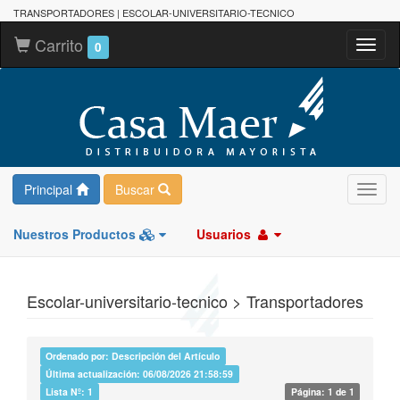
TRANSPORTADORES | ESCOLAR-UNIVERSITARIO-TECNICO
Carrito
Toggl
0
naviga
Principal
Buscar
Toggl
navig
Nuestros Productos
Usuarios
Escolar-universitario-tecnico > Transportadores
Ordenado por: Descripción del Artículo
Última actualización: 06/08/2026 21:58:59
Lista Nº: 1
Página: 1 de 1