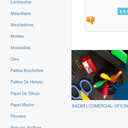
Lentejuelas
$ 5.
Maquillajes
Mezcladores
Moldes
Mostasillas
Oleo
Palitos Brochettes
Palitos De Helado
Papel De Dibujo
Papel Mache
ARTISTICA
|
BAZAR
|
COMERCIAL- OFICI
Pinceles
Pinturas Acrilicas