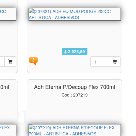
$ 2.923,59
60ml
Adh Eterna P/decoup Flex 700ml
Cod.: 207219