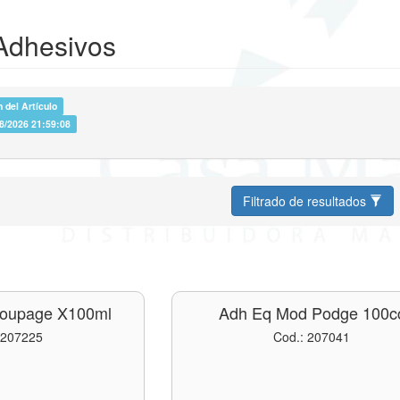
 Adhesivos
 del Artículo
08/2026 21:59:08
Filtrado de resultados
coupage X100ml
Adh Eq Mod Podge 100c
 207225
Cod.: 207041