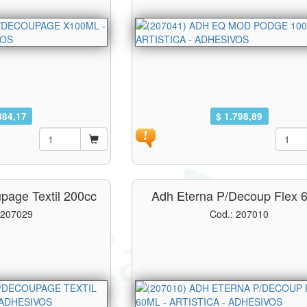
884,17
$ 1.798,89
page Textil 200cc
Adh Eterna P/decoup Flex 
 207029
Cod.: 207010