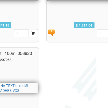
241,18
$ 1.814,04
til 100ml 056920
 207253