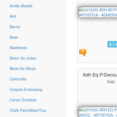
Arcilla-Masilla
Atril
Barniz
Base
$ 1.
Bastidores
Betun De Judea
Block De Dibujo
Adh Eq P/decou
Carbonilla
Cod.:
Carpeta Embossing
Carton Entelado
Chalk Paint/mate/tiza