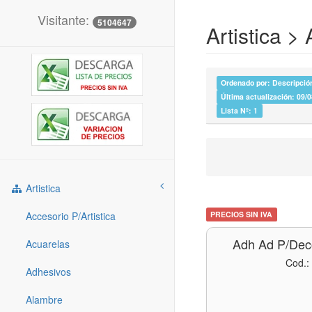
Visitante:
5104647
Artistica >
Ordenado por: Descripción
Última actualización: 09/
Lista Nº: 1
Artistica
Accesorio P/artistica
PRECIOS SIN IVA
Adh Ad P/de
Acuarelas
Cod.:
Adhesivos
Alambre