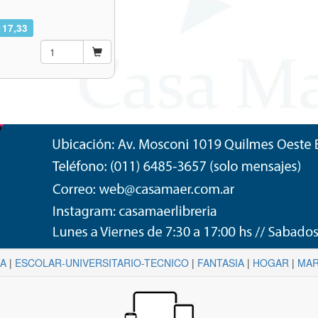
117,33
NA
|
ESCOLAR-UNIVERSITARIO-TECNICO
|
FANTASIA
|
HOGAR
|
MAR